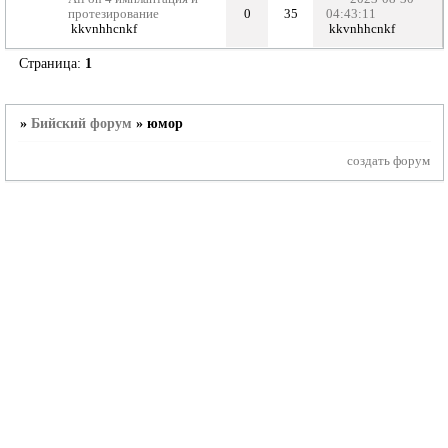
протезирование
0
35
04:43:11
kkvnhhcnkf
kkvnhhcnkf
Страница:
1
»
Бийский форум
»
юмор
создать форум