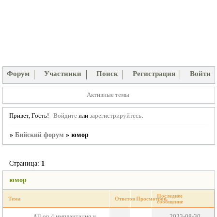
Форум
Участники
Поиск
Регистрация
Войти
Активные темы
Привет, Гость!
Войдите
или
зарегистрируйтесь
.
»
Бийский форум
»
юмор
Страница:
1
юмор
Последнее
Тема
Ответов
Просмотров
сообщение
Аll on 4 имплантация и
2023-08-30